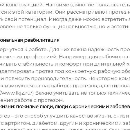
й конструкцией. Например, многие пользователи
я к этой категории. Они рассматривают протез н
ь свой потенциал. Иногда даже можно встретить 
овлен не только функциональностью, но и эстетик
иональная реабилитация
ернуться к работе. Для них важна надежность про
нные с их профессией. Например, для рабочих на
ечивать стабильность и комфорт при длительной х
даптировать протез под конкретную рабочую обс
 и повысить производительность. Некоторые ком
ализируются на разработке протезов, адаптиров
/www.lkjz.ru/) Важно учитывать не только технич
ния работе с протезом.
 жизни: пожилые люди, люди с хроническими заболе
ротез – это способ улучшить качество жизни, сни
 с артритом, диабетом, другими хроническими з