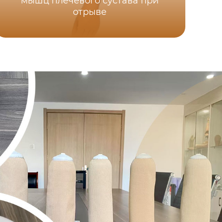
мышц плечевого сустава при
отрыве