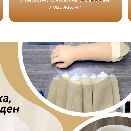
углеродного волокна с высокими
лодыжками