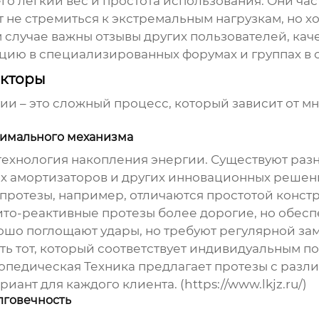
его легкий вес и простота использования. Они ча
не стремиться к экстремальным нагрузкам, но хо
 случае важны отзывы других пользователей, кач
цию в специализированных форумах и группах в с
акторы
ии – это сложный процесс, который зависит от м
тимального механизма
 технология накопления энергии. Существуют раз
х амортизаторов и других инновационных решен
протезы, например, отличаются простотой конст
то-реактивные протезы более дорогие, но обесп
шо поглощают удары, но требуют регулярной зам
ть тот, который соответствует индивидуальным п
педическая Техника предлагает протезы с разл
ант для каждого клиента. (https://www.lkjz.ru/)
лговечность