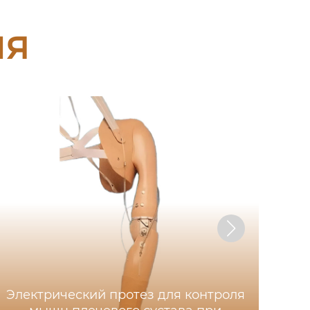
ия
Электрический протез для контроля