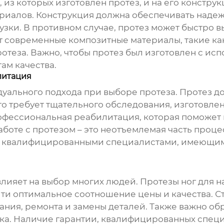
из которых изготовлен протез, и на его конструк
ериалов. Конструкция должна обеспечивать надеж
ки. В противном случае, протез может быстро в
 современные композитные материалы, такие как
отеза. Важно, чтобы протез был изготовлен с ис
ам качества.
литация
уального подхода при выборе протеза. Протез д
то требует тщательного обследования, изготовл
офессиональная реабилитация, которая поможет 
аботе с протезом – это неотъемлемая часть проце
квалифицированными специалистами, имеющими 
влияет на выбор многих людей. Протезы ног для н
ти оптимальное соотношение цены и качества. Ст
вания, ремонта и замены деталей. Также важно о
а. Наличие гарантии, квалифицированных специа