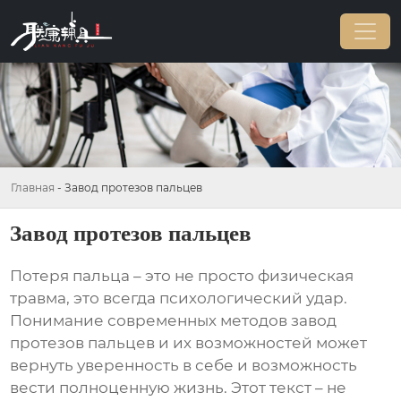
Главная
-
Завод протезов пальцев
Завод протезов пальцев
Потеря пальца – это не просто физическая
травма, это всегда психологический удар.
Понимание современных методов
завод
протезов пальцев
и их возможностей может
вернуть уверенность в себе и возможность
вести полноценную жизнь. Этот текст – не