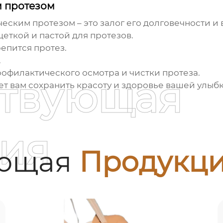
м протезом
еским протезом – это залог его долговечности 
еткой и пастой для протезов.
епится протез.
.
офилактического осмотра и чистки протеза.
ствующая
 вам сохранить красоту и здоровье вашей улыбк
ия
ующая
Продукц