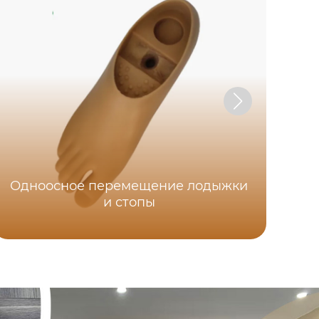
Пе
Одноосное перемещение лодыжки
и стопы