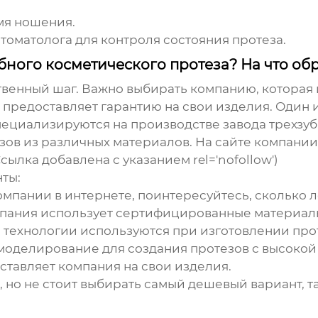
мя ношения.
оматолога для контроля состояния протеза.
бного косметического протеза? На что об
твенный шаг. Важно выбирать компанию, которая 
 предоставляет гарантию на свои изделия. Один
специализируются на производстве
завода трехзу
зов из различных материалов. На сайте компан
(Ссылка добавлена с указанием rel='nofollow')
ты:
омпании в интернете, поинтересуйтесь, сколько л
мпания использует сертифицированные материал
е технологии используются при изготовлении пр
моделирование для создания протезов с высокой 
ставляет компания на свои изделия.
 но не стоит выбирать самый дешевый вариант, та