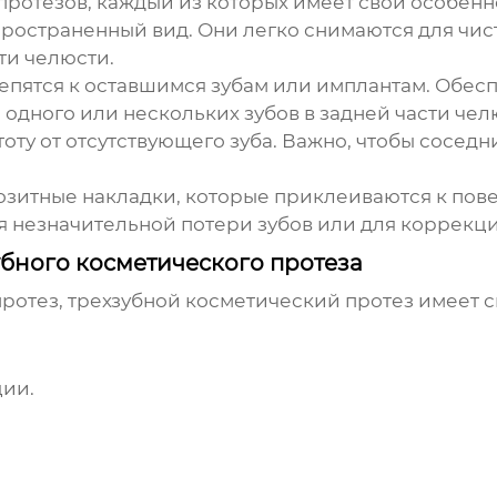
протезов, каждый из которых имеет свои особен
остраненный вид. Они легко снимаются для чист
ти челюсти.
епятся к оставшимся зубам или имплантам. Обес
одного или нескольких зубов в задней части челю
тоту от отсутствующего зуба. Важно, чтобы сосед
итные накладки, которые приклеиваются к повер
я незначительной потери зубов или для коррекци
бного косметического протеза
ротез, трехзубной косметический протез имеет 
ции.