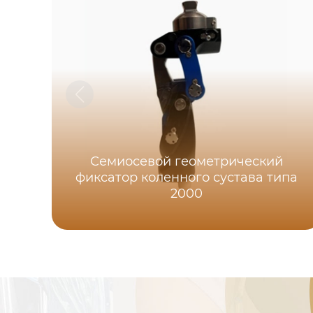
Семиосевой геометрический
фиксатор коленного сустава типа
2000