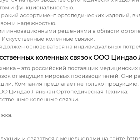
ртом и функциональностью.
ирокий ассортимент ортопедических изделий, вк
твом и надежностью.
оими инновационными решениями в области ортоп
 Искусственные коленные связки
.
я должен основываться на индивидуальных потре
сственных коленных связок ООО Циндао 
хника – это российский поставщик медицинских
язок от ведущих мировых производителей. Они 
кции. Компания предлагает не только продукцию,
ОО Циндао Лянькан Ортопедическая Техника:
сственные коленные связки
.
жка.
одукции и связаться с менеджерами на сайте
https