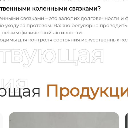
сственными коленными связками?
нными связками – это залог их долговечности и
 уходу за протезом. Важно регулярно проводить 
 режим физической активности.
ходимы для контроля состояния искусственных ко
ствующая
ия
ующая
Продукц