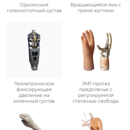
Одноосный
Вращающийся инь с
голеностопный сустав
тремя когтями
Геометрическое
ЭМГ-протез
фиксирующее
предплечья с
давление на
регулируемой
коленный сустав
степенью свободы