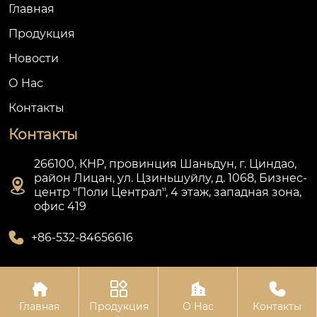
Главная
Продукция
Новости
О Hас
Контакты
Контакты
266100, КНР, провинция Шаньдун, г. Циндао,
район Лицан, ул. Цзиньшуйлу, д. 1068, Бизнес-

центр "Поли Централ", 4 этаж, западная зона,
офис 419

+86-532-84656616




Авторское право © ООО Циндао Лянькан
Главная
Продукция
О Нас
Контакты
Ортопедическая Техника