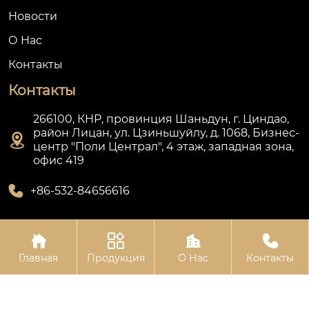
Новости
О Hас
Контакты
Контакты
266100, КНР, провинция Шаньдун, г. Циндао,
район Лицан, ул. Цзиньшуйлу, д. 1068, Бизнес-

центр "Поли Централ", 4 этаж, западная зона,
офис 419

+86-532-84656616




Авторское право © ООО Циндао Лянькан
Главная
Продукция
О Нас
Контакты
Ортопедическая Техника