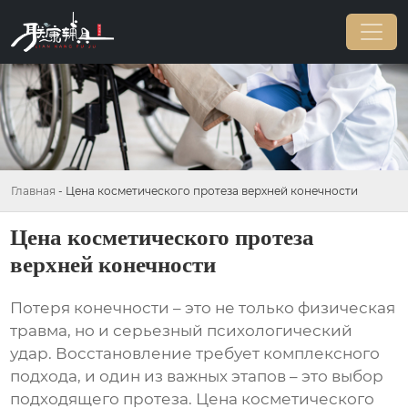
Главная
-
Цена косметического протеза верхней конечности
Цена косметического протеза
верхней конечности
Потеря конечности – это не только физическая
травма, но и серьезный психологический
удар. Восстановление требует комплексного
подхода, и один из важных этапов – это выбор
подходящего протеза.
Цена косметического