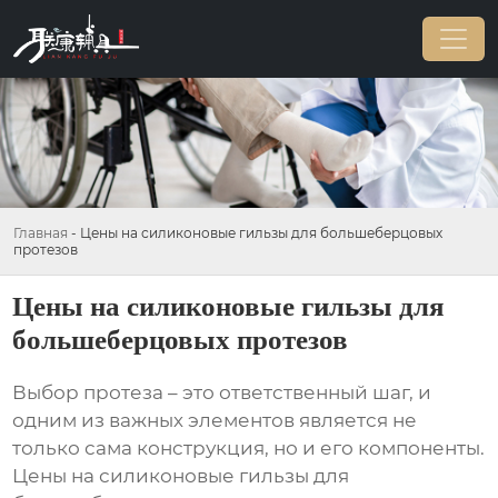
Главная
-
Цены на силиконовые гильзы для большеберцовых
протезов
Цены на силиконовые гильзы для
большеберцовых протезов
Выбор протеза – это ответственный шаг, и
одним из важных элементов является не
только сама конструкция, но и его компоненты.
Цены на силиконовые гильзы для