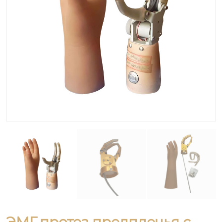
ЭМГ-протез предплечья с