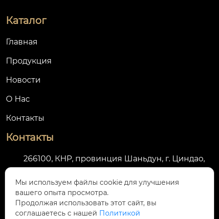
Каталог
Главная
Продукция
Новости
О Hас
Контакты
Контакты
266100, КНР, провинция Шаньдун, г. Циндао,
район Лицан, ул. Цзиньшуйлу, д. 1068, Бизнес-

центр "Поли Централ", 4 этаж, западная зона,
Мы используем файлы cookie для улучшения
вашего опыта просмотра.
офис 419
Продолжая использовать этот сайт, вы
соглашаетесь с нашей
Политикой

+86-532-84656616